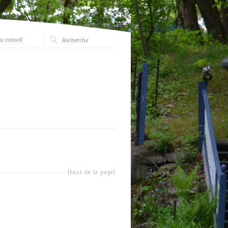
u conseil
[haut de la page]