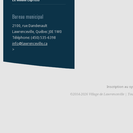
Bureau municipal
2100, rue Dandenault
Lawrenceville, Québec J0E 1W0
Téléphone: (450) 535-6398
info@lawrenceville.ca
>
Inscription au 
©2014-2026 Village de Lawrenceville | Tou