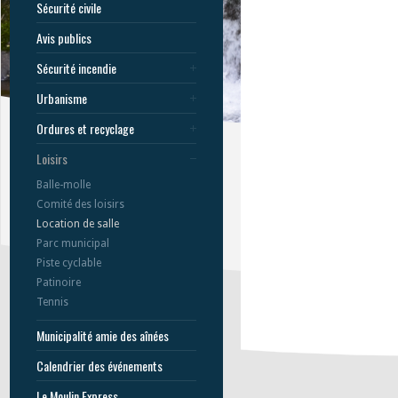
Sécurité civile
Avis publics
Sécurité incendie
Urbanisme
Ordures et recyclage
Loisirs
Balle-molle
Comité des loisirs
Location de salle
Parc municipal
Piste cyclable
Patinoire
Tennis
Municipalité amie des aînées
Calendrier des événements
Le Moulin Express