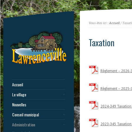
Vous êtes ici :
Accueil
/ Taxat
Taxation
Règlement – 2026-
Accueil
Règlement – 2025-35
Le village
Nouvelles
2024-349 Taxation
Conseil municipal
Administration
2023-345 Taxation