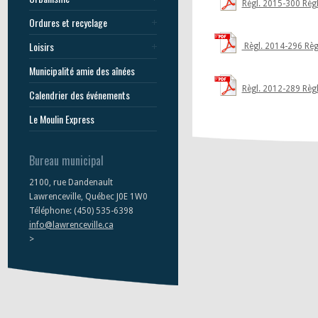
Règl. 2015-300 Règl
Ordures et recyclage
Loisirs
Règl. 2014-296 Règ
Municipalité amie des aînées
Règl. 2012-289 Règl
Calendrier des événements
Le Moulin Express
Bureau municipal
2100, rue Dandenault
Lawrenceville, Québec J0E 1W0
Téléphone: (450) 535-6398
info@lawrenceville.ca
>