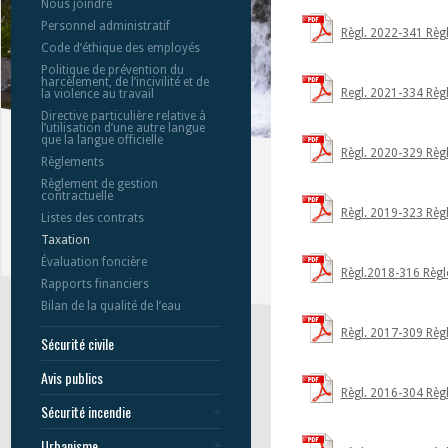
Nous joindre
Personnel administratif
Règl. 2022-341 Règ
Code d’éthique des employés
Politique de prévention du
harcèlement, de l’incivilité et de
Regl. 2021-334 Règ
la violence au travail
Directive particulière relative à
l’utilisation d’une autre langue
que la langue officielle
Règl. 2020-329 Règl
Règlements
Règlement de gestion
contractuelle
Règl. 2019-323 Règl
Listes des contrats
Taxation
Évaluation foncière
Règl.2018-316 Règl
Rapports financiers
Bilan de la qualité de l’eau
Règl. 2017-309 Règl
Sécurité civile
Avis publics
Règl. 2016-304 Règl
Sécurité incendie
Urbanisme