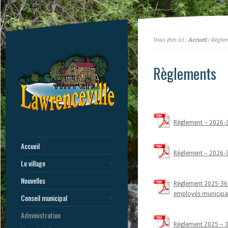
Vous êtes ici :
Accueil
/ Règle
Règlements
Règlement – 2026-372
Accueil
Règlement – 2026-3
Le village
Nouvelles
Règlement 2025-360
employés municip
Conseil municipal
Administration
Règlement 2025 – 36