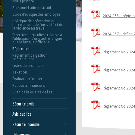
Nous joindre
Personnel administratif
Code d’éthique des employés
2024-358 – régie in
Politique de prévention du
harcèlement, de l’incivilité et de
la violence au travail
2024-357 – déficit
Directive particulière relative à
l’utilisation d’une autre langue
que la langue officielle
Règlements
Règlement No 2024-
Règlement de gestion
contractuelle
Listes des contrats
Règlement No 2024-
Taxation
Évaluation foncière
Rapports financiers
Règlement No 2024-
Bilan de la qualité de l’eau
Sécurité civile
Règlement No 2024-3
Avis publics
Sécurité incendie
Urbanisme