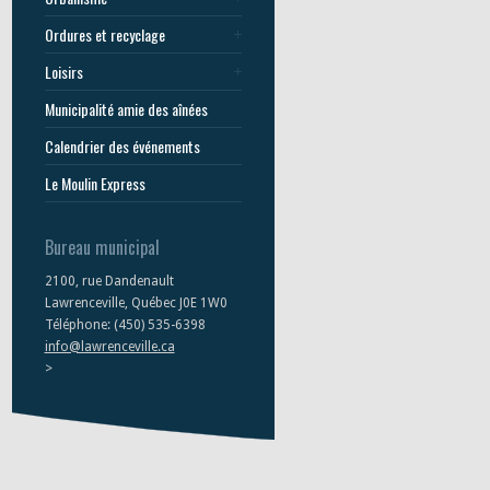
Ordures et recyclage
Loisirs
Municipalité amie des aînées
Calendrier des événements
Le Moulin Express
Bureau municipal
2100, rue Dandenault
Lawrenceville, Québec J0E 1W0
Téléphone: (450) 535-6398
info@lawrenceville.ca
>