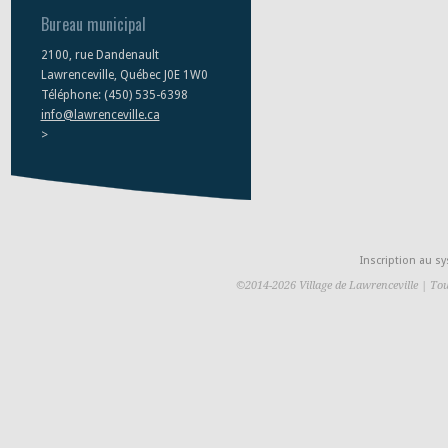
Bureau municipal
2100, rue Dandenault
Lawrenceville, Québec J0E 1W0
Téléphone: (450) 535-6398
info@lawrenceville.ca
>
Inscription au 
©2014-2026 Village de Lawrenceville | Tou