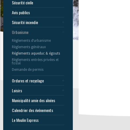
Sécurité civile
Avis publics
Sécurité incendie
Urbanisme
Règlements d’urbanisme
Règlements généraux
Réglements aqueduc & égouts
Règlements entrées privées et
fossé
Demande de permis
Ordures et recyclage
Loisirs
Municipalité amie des aînées
Calendrier des événements
Le Moulin Express