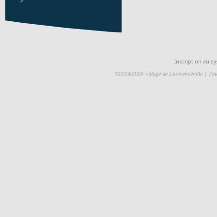
>
Inscription au 
©2014-2026 Village de Lawrenceville | Tou