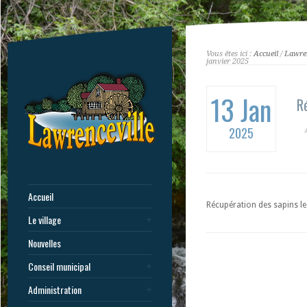
Vous êtes ici :
Accueil
/
Lawren
janvier 2025
13 Jan
Ré
2025
Accueil
Récupération des sapins le
Le village
Nouvelles
Conseil municipal
Administration