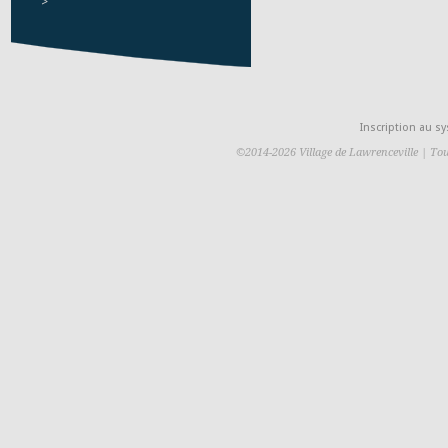
>
Inscription au 
©2014-2026 Village de Lawrenceville | Tou