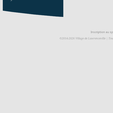
>
Inscription au 
©2014-2026 Village de Lawrenceville | Tou