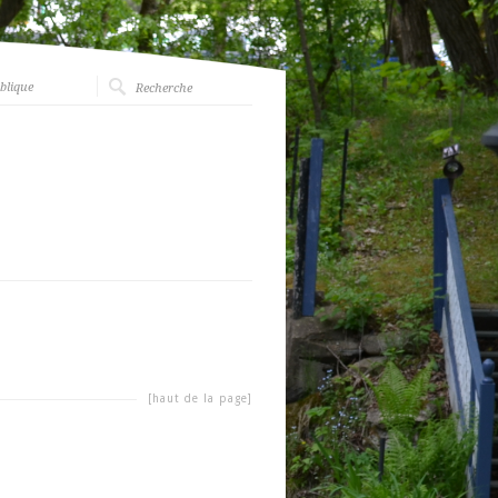
blique
[haut de la page]