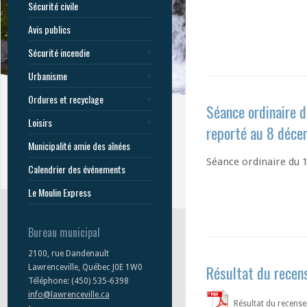
Sécurité civile
Avis publics
Sécurité incendie
Urbanisme
Ordures et recyclage
Séance ordinaire 
Loisirs
reporté au 8 déce
Municipalité amie des aînées
Séance ordinaire du 
Calendrier des événements
Le Moulin Express
Bureau municipal
2100, rue Dandenault
Résultat du recen
Lawrenceville, Québec J0E 1W0
Téléphone: (450) 535-6398
info@lawrenceville.ca
Résultat du recens