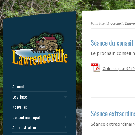
Vous êtes ici :
Accueil
/
Lawren
Séance du conseil
Le prochain conseil m
Ordre du jour 02 fé
Accueil
Le village
Nouvelles
Séance extraordin
Conseil municipal
Séance extraordinair
Administration