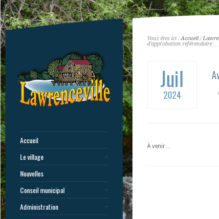
Vous êtes ici :
Accueil
/
Lawren
d'approbation référendaire
Juil
A
2024
Accueil
À venir…
Le village
Nouvelles
Conseil municipal
Administration