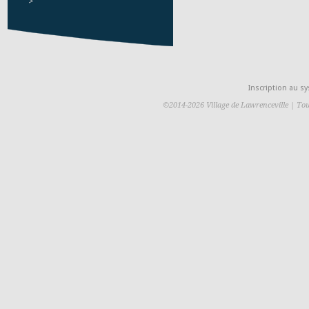
>
Inscription au 
©2014-2026 Village de Lawrenceville | Tou