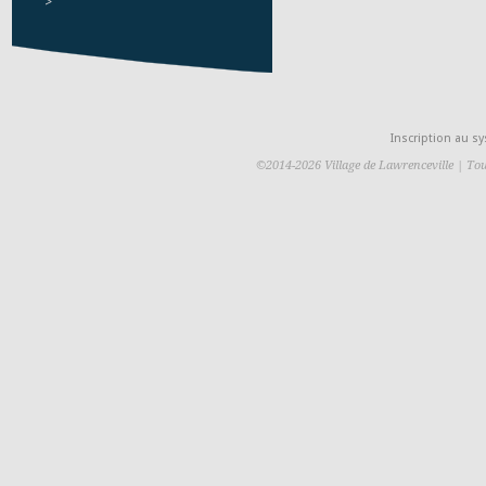
>
Inscription au 
©2014-2026 Village de Lawrenceville | Tou