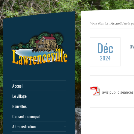
Vous êtes ici :
Accueil
/ avis p
Déc
av
2024
Accueil
avis public séance
Le village
Nouvelles
Conseil municipal
Administration