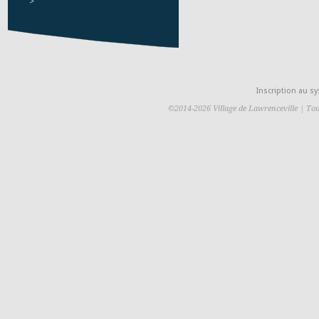
>
Inscription au 
©2014-2026 Village de Lawrenceville | Tou