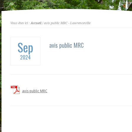
Vous êtes ici :
Accueil
/ avis public MRC - Lawrenceville
Sep
avis public MRC
2024
avis public MRC