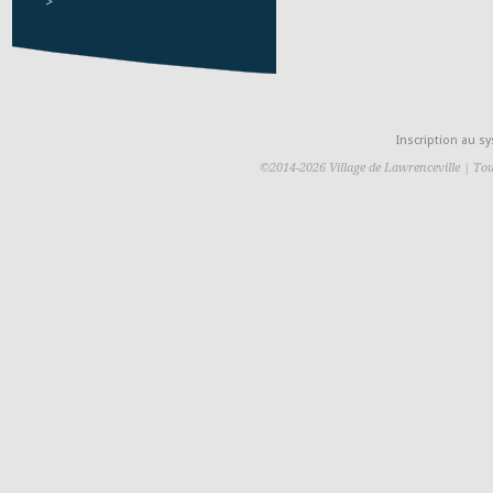
>
Inscription au 
©2014-2026 Village de Lawrenceville | Tou