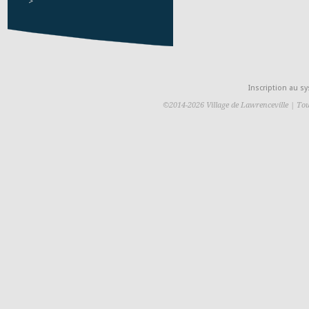
>
Inscription au 
©2014-2026 Village de Lawrenceville | Tou