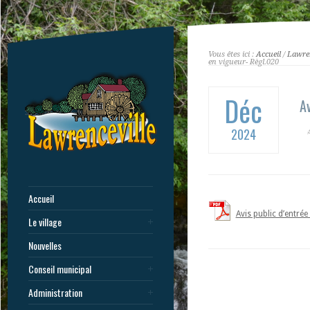
Vous êtes ici :
Accueil
/
Lawren
en vigueur- Règl.020
Déc
Av
2024
Accueil
Avis public d’entrée
Le village
Nouvelles
Conseil municipal
Administration