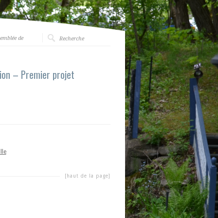
emblée de
tion – Premier projet
lle
[haut de la page]