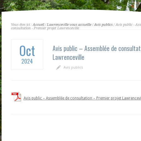
Vous êtes ici :
Accueil
/
Lawrenceville vous accueille
/
Avis publics
/ Avis public - Ass
consultation - Premier projet Lawrenceville
Oct
Avis public – Assemblée de consulta
Lawrenceville
2024
Avis publics
Avis public – Assemblée de consultation – Premier projet Lawrencevi