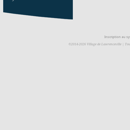
>
Inscription au 
©2014-2026 Village de Lawrenceville | Tou