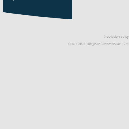
>
Inscription au 
©2014-2026 Village de Lawrenceville | Tou