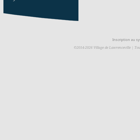
>
Inscription au 
©2014-2026 Village de Lawrenceville | Tou