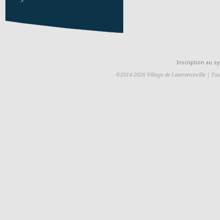
>
Inscription au 
©2014-2026 Village de Lawrenceville | Tou