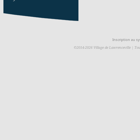
>
Inscription au 
©2014-2026 Village de Lawrenceville | Tou