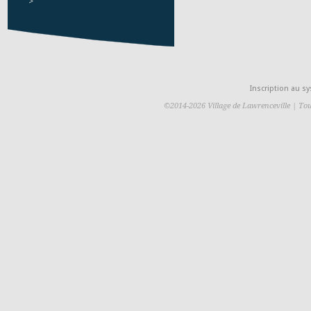
>
Inscription au 
©2014-2026 Village de Lawrenceville | Tou