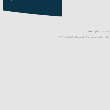
>
Inscription au 
©2014-2026 Village de Lawrenceville | Tou