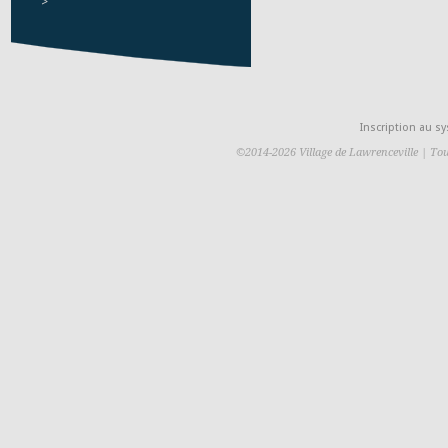
>
Inscription au 
©2014-2026 Village de Lawrenceville | Tou