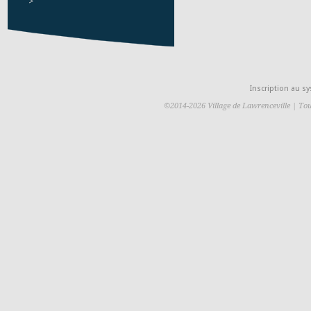
>
Inscription au 
©2014-2026 Village de Lawrenceville | Tou