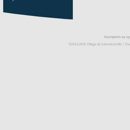
>
Inscription au 
©2014-2026 Village de Lawrenceville | Tou