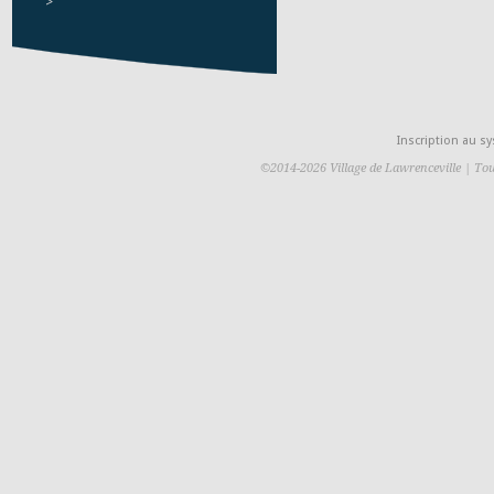
>
Inscription au 
©2014-2026 Village de Lawrenceville | Tou