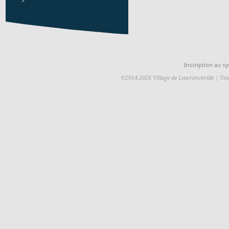
>
Inscription au 
©2014-2026 Village de Lawrenceville | Tou