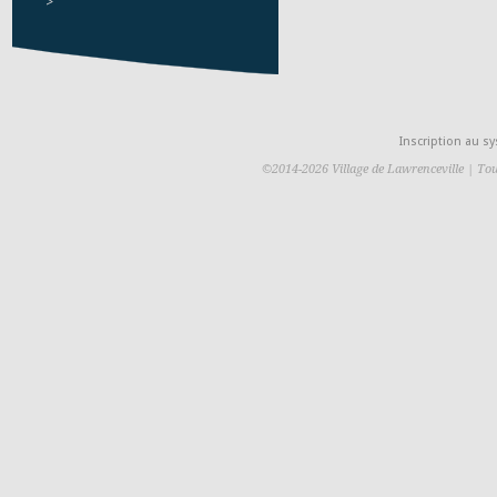
>
Inscription au 
©2014-2026 Village de Lawrenceville | Tou