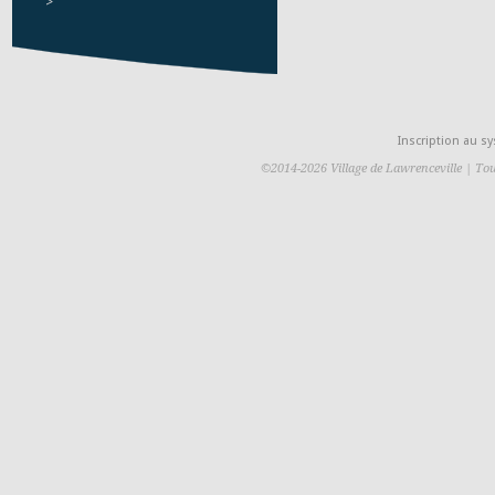
>
Inscription au 
©2014-2026 Village de Lawrenceville | Tou