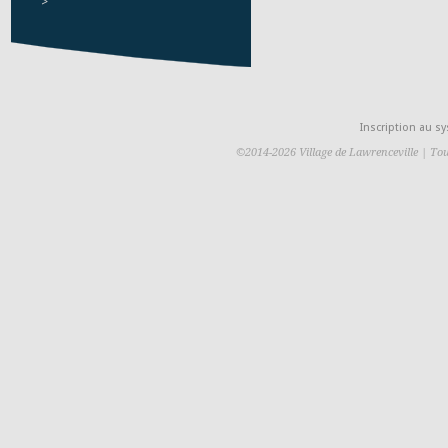
>
Inscription au 
©2014-2026 Village de Lawrenceville | Tou