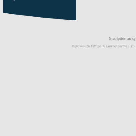
>
Inscription au 
©2014-2026 Village de Lawrenceville | Tou