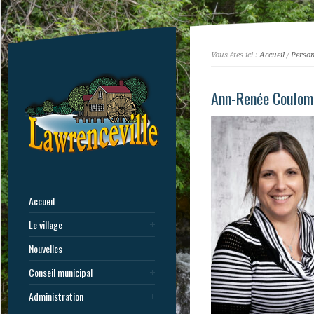
Vous êtes ici :
Accueil
/
Person
Ann-Renée Coulom
Accueil
Le village
Nouvelles
Conseil municipal
Administration