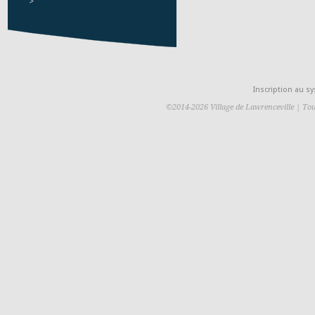
>
Inscription au 
©2014-2026 Village de Lawrenceville | Tou