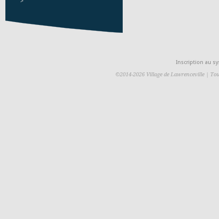
>
Inscription au 
©2014-2026 Village de Lawrenceville | Tou