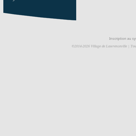
>
Inscription au 
©2014-2026 Village de Lawrenceville | Tou