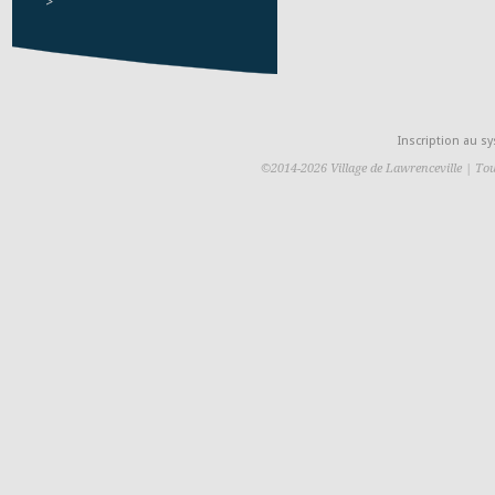
>
Inscription au 
©2014-2026 Village de Lawrenceville | Tou