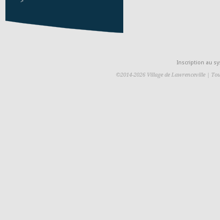
>
Inscription au 
©2014-2026 Village de Lawrenceville | Tou