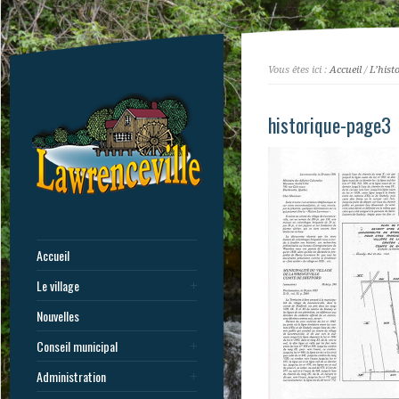
Vous êtes ici :
Accueil
/
L’hist
historique-page3
Accueil
Le village
Nouvelles
Conseil municipal
Administration