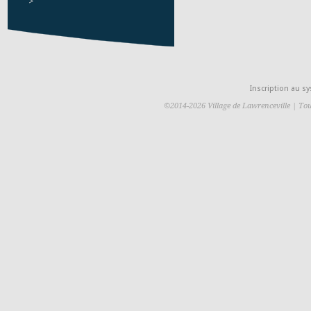
>
Inscription au 
©2014-2026 Village de Lawrenceville | Tou