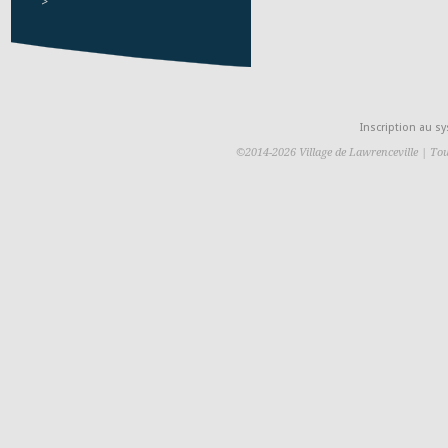
>
Inscription au 
©2014-2026 Village de Lawrenceville | Tou