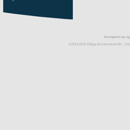
>
Inscription au 
©2014-2026 Village de Lawrenceville | Tou