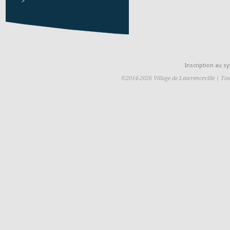
>
Inscription au 
©2014-2026 Village de Lawrenceville | Tou