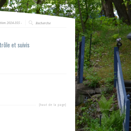
tion 2024-355 -
ôle et suivis
[haut de la page]