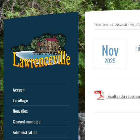
Vous êtes ici :
Accueil
/ résul
Nov
r
2025
Accueil
résultat du recens
Le village
Nouvelles
Conseil municipal
Administration