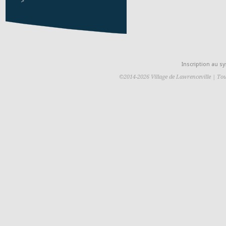
>
Inscription au 
©2014-2026 Village de Lawrenceville | Tou