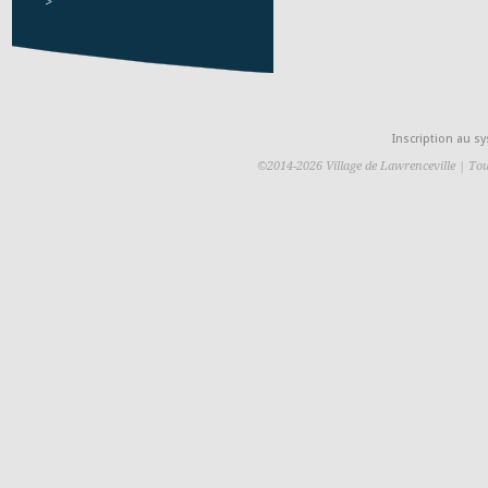
>
Inscription au 
©2014-2026 Village de Lawrenceville | Tou