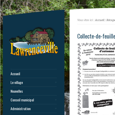
Vous êtes ici :
Accueil
/
Récupé
Collecte-de-feuil
Accueil
Le village
Nouvelles
Conseil municipal
Administration