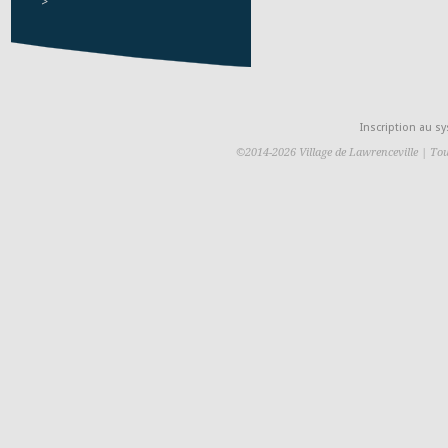
>
Inscription au 
©2014-2026 Village de Lawrenceville | Tou