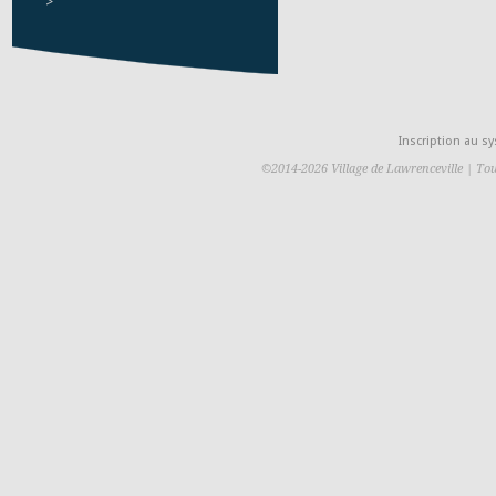
>
Inscription au 
©2014-2026 Village de Lawrenceville | Tou